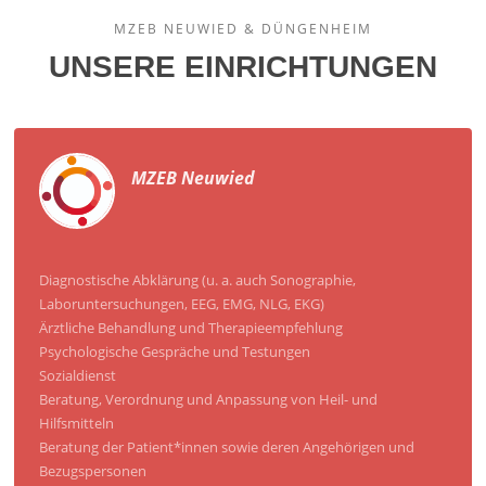
MZEB NEUWIED & DÜNGENHEIM
UNSERE EINRICHTUNGEN
MZEB Neuwied
Diagnostische Abklärung (u. a. auch Sonographie,
Laboruntersuchungen, EEG, EMG, NLG, EKG)
Ärztliche Behandlung und Therapieempfehlung
Psychologische Gespräche und Testungen
Sozialdienst
Beratung, Verordnung und Anpassung von Heil- und
Hilfsmitteln
Beratung der Patient*innen sowie deren Angehörigen und
Bezugspersonen